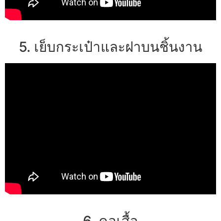
5. เย็บกระเป๋าและฝาบนชิ้นงาน
6. คอเสื้อ