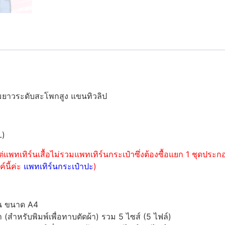
มยาวระดับสะโพกสูง แขนทิวลิป
L)
่แพทเทิร์นเสื้อไม่รวมแพทเทิร์นกระเป๋าซึ่งต้องซื้อแยก 1 ชุดปร
์นี้ค่ะ
แพทเทิร์นกระเป๋าปะ
)
์น ขนาด A4
ำหรับพิมพ์เพื่อทาบตัดผ้า) รวม 5 ไซส์ (5 ไฟล์)