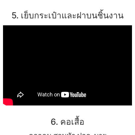
5. เย็บกระเป๋าและฝาบนชิ้นงาน
6. คอเสื้อ