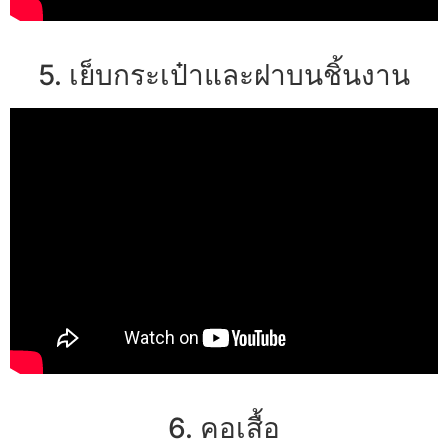
5. เย็บกระเป๋าและฝาบนชิ้นงาน
6. คอเสื้อ