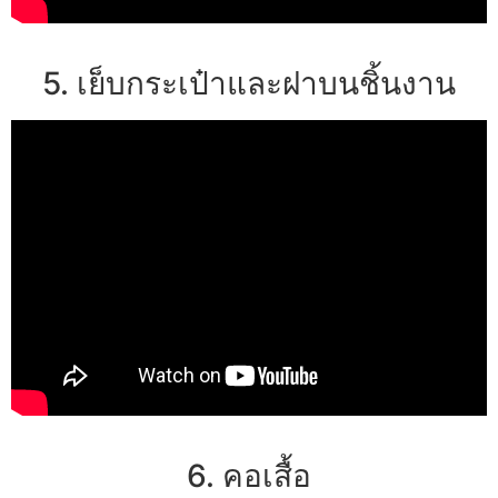
5. เย็บกระเป๋าและฝาบนชิ้นงาน
6. คอเสื้อ