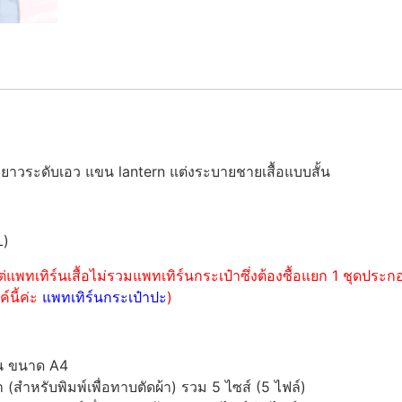
าวระดับเอว แขน lantern แต่งระบายชายเสื้อแบบสั้น
L)
่แพทเทิร์นเสื้อไม่รวมแพทเทิร์นกระเป๋าซึ่งต้องซื้อแยก 1 ชุดปร
์นี้ค่ะ
แพทเทิร์นกระเป๋าปะ
)
์น ขนาด A4
ำหรับพิมพ์เพื่อทาบตัดผ้า) รวม 5 ไซส์ (5 ไฟล์)