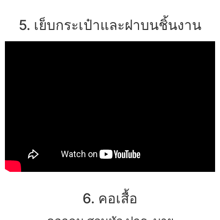
5. เย็บกระเป๋าและฝาบนชิ้นงาน
6. คอเสื้อ