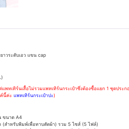
มยาวระดับเอว แขน cap
L)
่แพทเทิร์นเสื้อไม่รวมแพทเทิร์นกระเป๋าซึ่งต้องซื้อแยก 1 ชุดปร
์นี้ค่ะ
แพทเทิร์นกระเป๋าปะ
)
์น ขนาด A4
ำหรับพิมพ์เพื่อทาบตัดผ้า) รวม 5 ไซส์ (5 ไฟล์)