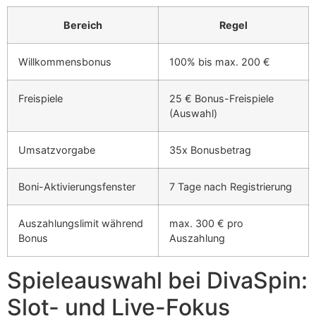
Bereich
Regel
Willkommensbonus
100% bis max. 200 €
Freispiele
25 € Bonus-Freispiele
(Auswahl)
Umsatzvorgabe
35x Bonusbetrag
Boni-Aktivierungsfenster
7 Tage nach Registrierung
Auszahlungslimit während
max. 300 € pro
Bonus
Auszahlung
Spieleauswahl bei DivaSpin:
Slot- und Live-Fokus