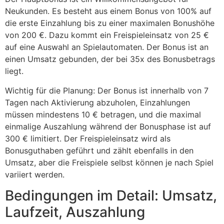
Neukunden. Es besteht aus einem Bonus von 100% auf
die erste Einzahlung bis zu einer maximalen Bonushöhe
von 200 €. Dazu kommt ein Freispieleinsatz von 25 €
auf eine Auswahl an Spielautomaten. Der Bonus ist an
einen Umsatz gebunden, der bei 35x des Bonusbetrags
liegt.
Wichtig für die Planung: Der Bonus ist innerhalb von 7
Tagen nach Aktivierung abzuholen, Einzahlungen
müssen mindestens 10 € betragen, und die maximal
einmalige Auszahlung während der Bonusphase ist auf
300 € limitiert. Der Freispieleinsatz wird als
Bonusguthaben geführt und zählt ebenfalls in den
Umsatz, aber die Freispiele selbst können je nach Spiel
variiert werden.
Bedingungen im Detail: Umsatz,
Laufzeit, Auszahlung