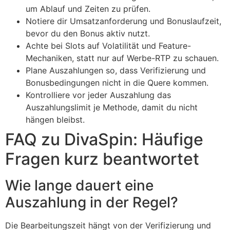
um Ablauf und Zeiten zu prüfen.
Notiere dir Umsatzanforderung und Bonuslaufzeit,
bevor du den Bonus aktiv nutzt.
Achte bei Slots auf Volatilität und Feature-
Mechaniken, statt nur auf Werbe-RTP zu schauen.
Plane Auszahlungen so, dass Verifizierung und
Bonusbedingungen nicht in die Quere kommen.
Kontrolliere vor jeder Auszahlung das
Auszahlungslimit je Methode, damit du nicht
hängen bleibst.
FAQ zu DivaSpin: Häufige
Fragen kurz beantwortet
Wie lange dauert eine
Auszahlung in der Regel?
Die Bearbeitungszeit hängt von der Verifizierung und