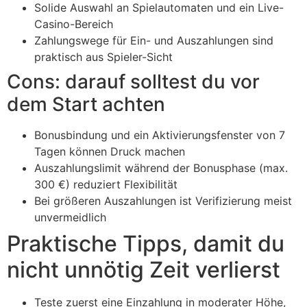
Solide Auswahl an Spielautomaten und ein Live-
Casino-Bereich
Zahlungswege für Ein- und Auszahlungen sind
praktisch aus Spieler-Sicht
Cons: darauf solltest du vor
dem Start achten
Bonusbindung und ein Aktivierungsfenster von 7
Tagen können Druck machen
Auszahlungslimit während der Bonusphase (max.
300 €) reduziert Flexibilität
Bei größeren Auszahlungen ist Verifizierung meist
unvermeidlich
Praktische Tipps, damit du
nicht unnötig Zeit verlierst
Teste zuerst eine Einzahlung in moderater Höhe,