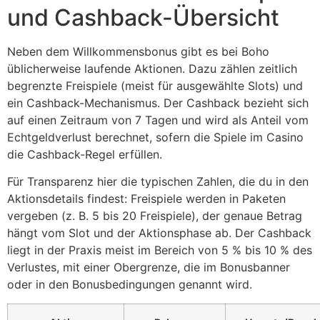
und Cashback-Übersicht
Neben dem Willkommensbonus gibt es bei Boho
üblicherweise laufende Aktionen. Dazu zählen zeitlich
begrenzte Freispiele (meist für ausgewählte Slots) und
ein Cashback-Mechanismus. Der Cashback bezieht sich
auf einen Zeitraum von 7 Tagen und wird als Anteil vom
Echtgeldverlust berechnet, sofern die Spiele im Casino
die Cashback-Regel erfüllen.
Für Transparenz hier die typischen Zahlen, die du in den
Aktionsdetails findest: Freispiele werden in Paketen
vergeben (z. B. 5 bis 20 Freispiele), der genaue Betrag
hängt vom Slot und der Aktionsphase ab. Der Cashback
liegt in der Praxis meist im Bereich von 5 % bis 10 % des
Verlustes, mit einer Obergrenze, die im Bonusbanner
oder in den Bonusbedingungen genannt wird.