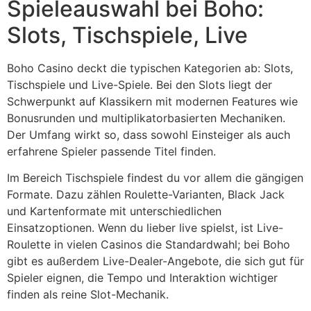
Spieleauswahl bei Boho:
Slots, Tischspiele, Live
Boho Casino deckt die typischen Kategorien ab: Slots,
Tischspiele und Live-Spiele. Bei den Slots liegt der
Schwerpunkt auf Klassikern mit modernen Features wie
Bonusrunden und multiplikatorbasierten Mechaniken.
Der Umfang wirkt so, dass sowohl Einsteiger als auch
erfahrene Spieler passende Titel finden.
Im Bereich Tischspiele findest du vor allem die gängigen
Formate. Dazu zählen Roulette-Varianten, Black Jack
und Kartenformate mit unterschiedlichen
Einsatzoptionen. Wenn du lieber live spielst, ist Live-
Roulette in vielen Casinos die Standardwahl; bei Boho
gibt es außerdem Live-Dealer-Angebote, die sich gut für
Spieler eignen, die Tempo und Interaktion wichtiger
finden als reine Slot-Mechanik.