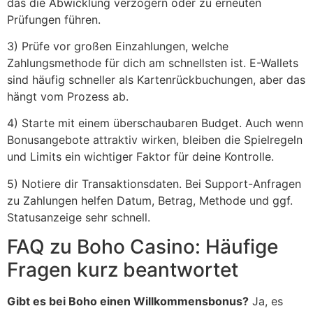
das die Abwicklung verzögern oder zu erneuten
Prüfungen führen.
3) Prüfe vor großen Einzahlungen, welche
Zahlungsmethode für dich am schnellsten ist. E-Wallets
sind häufig schneller als Kartenrückbuchungen, aber das
hängt vom Prozess ab.
4) Starte mit einem überschaubaren Budget. Auch wenn
Bonusangebote attraktiv wirken, bleiben die Spielregeln
und Limits ein wichtiger Faktor für deine Kontrolle.
5) Notiere dir Transaktionsdaten. Bei Support-Anfragen
zu Zahlungen helfen Datum, Betrag, Methode und ggf.
Statusanzeige sehr schnell.
FAQ zu Boho Casino: Häufige
Fragen kurz beantwortet
Gibt es bei Boho einen Willkommensbonus?
Ja, es