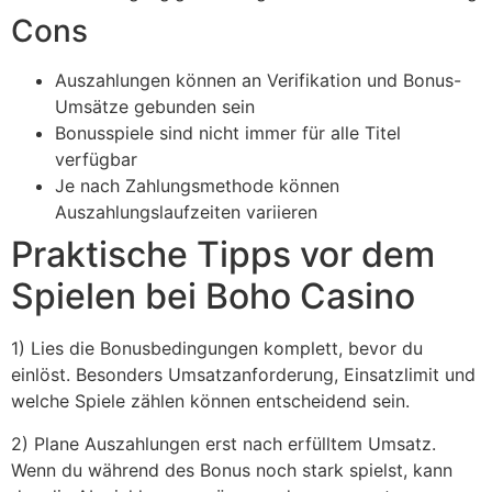
Cons
Auszahlungen können an Verifikation und Bonus-
Umsätze gebunden sein
Bonusspiele sind nicht immer für alle Titel
verfügbar
Je nach Zahlungsmethode können
Auszahlungslaufzeiten variieren
Praktische Tipps vor dem
Spielen bei Boho Casino
1) Lies die Bonusbedingungen komplett, bevor du
einlöst. Besonders Umsatzanforderung, Einsatzlimit und
welche Spiele zählen können entscheidend sein.
2) Plane Auszahlungen erst nach erfülltem Umsatz.
Wenn du während des Bonus noch stark spielst, kann