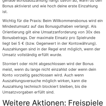
genaue Bonusauszahlung hängt davon ab, wann du den
Bonus aktivierst und wie hoch deine erste Einzahlung
ist.
Wichtig für die Praxis: Beim Willkommensbonus wird ein
Mindestumsatz auf das Bonusguthaben verlangt. Als
Orientierung gilt eine Umsatzanforderung von 30x des
Bonusbetrags. Der maximale Einsatz pro Spielrunde
liegt bei 5 € (bzw. Gegenwert in der Kontowährung).
Auszahlungen sind in der Regel erst möglich, wenn der
Umsatz vollständig erfüllt wurde.
Storniert oder nicht abgeschlossen wird der Bonus
meist, wenn du lange nicht einzahlst oder wenn dein
Konto vorzeitig geschlossen wird. Auch wenn
Auszahlungsversuche möglich wirken, kann die
Auszahlung technisch blockiert bleiben, bis die
Umsatzvorgaben erfüllt sind.
Weitere Aktionen: Freispiele