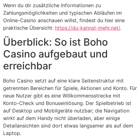
Wenn du dir zusätzliche Informationen zu
Zahlungsmöglichkeiten und typischen Abläufen im
Online-Casino anschauen willst, findest du hier eine
praktische Übersicht:
https://du-kannst-mehr.net/
.
Überblick: So ist Boho
Casino aufgebaut und
erreichbar
Boho Casino setzt auf eine klare Seitenstruktur mit
getrennten Bereichen für Spiele, Aktionen und Konto. Für
neue Nutzer gibt es eine Willkommensstrecke mit
Konto-Check und Bonuseinlösung. Der Spielbetrieb ist
auf Desktop und Mobilgeräte nutzbar; die Navigation
wirkt auf dem Handy nicht überladen, aber einige
Detailansichten sind dort etwas langsamer als auf dem
Laptop.